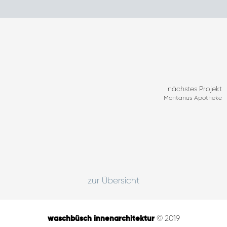
nächstes Projekt
Montanus Apotheke
zur Übersicht
waschbüsch innenarchitektur
© 2019